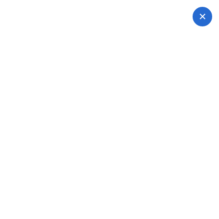
登录平台
✕
标签云列表
按标签聚合浏览相关文章
华为模型性能跃升对手机应用适配的影响差异