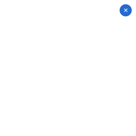
登录平台
✕
标签云列表
按标签聚合浏览相关文章
投注网 - 好莱坞新片档期调整，口碑影片排片增减，票