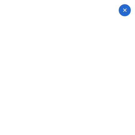
登录平台
✕
标签云列表
按标签聚合浏览相关文章
苹果新机与华为旗舰，相机功能对比，拍照样张差异